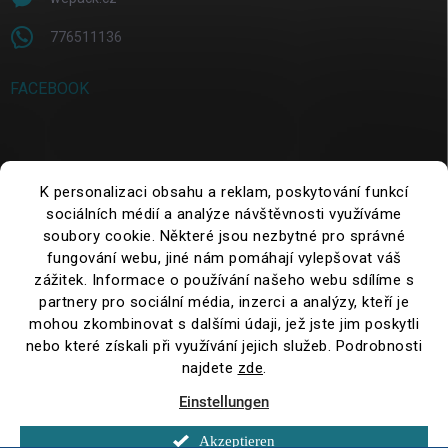
776511136
FACEBOOK
SUCHE
K personalizaci obsahu a reklam, poskytování funkcí
sociálních médií a analýze návštěvnosti využíváme
Suchen
soubory cookie. Některé jsou nezbytné pro správné
fungování webu, jiné nám pomáhají vylepšovat váš
zážitek. Informace o používání našeho webu sdílíme s
partnery pro sociální média, inzerci a analýzy, kteří je
mohou zkombinovat s dalšími údaji, jež jste jim poskytli
nebo které získali při využívání jejich služeb. Podrobnosti
najdete
zde
.
Einstellungen
Copyright 2026
WePack.cz
. Alle Rechte vorbehalten.
Cookie-
Einstellungen ändern
Neu: Erhalten Sie KOSTENLOSEN Versand ab 2.500 CZK
Akzeptieren
ohne MwSt. – bestellen Sie noch heute