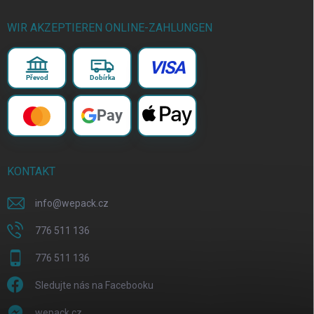
WIR AKZEPTIEREN ONLINE-ZAHLUNGEN
VISA
Převod
Dobírka
Pay
KONTAKT
info
@
wepack.cz
776 511 136
776 511 136
Sledujte nás na Facebooku
wepack.cz