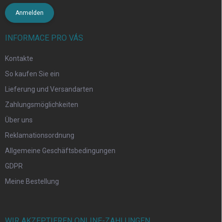
Anmelden
INFORMACE PRO VÁS
Kontakte
So kaufen Sie ein
Lieferung und Versandarten
Zahlungsmöglichkeiten
Über uns
Reklamationsordnung
Allgemeine Geschäftsbedingungen
GDPR
Meine Bestellung
WIR AKZEPTIEREN ONLINE-ZAHLUNGEN