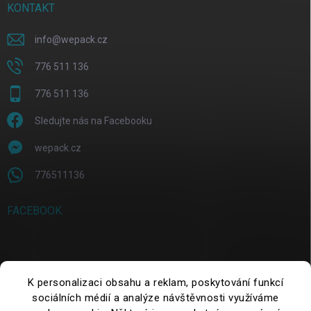
KONTAKT
info
@
wepack.cz
776 511 136
776 511 136
Sledujte nás na Facebooku
wepack.cz
776511136
FACEBOOK
SUCHE
K personalizaci obsahu a reklam, poskytování funkcí
sociálních médií a analýze návštěvnosti využíváme
Suchen