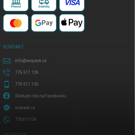
VISA
Převod
Dobírka
Pay
KONTAKT
info
@
wepack.cz
776 511 136
776 511 136
Sledujte nás na Facebooku
wepack.cz
776511136
FACEBOOK