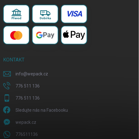
VISA
Převod
Dobírka
Pay
KONTAKT
info
@
wepack.cz
776 511 136
776 511 136
Sledujte nás na Facebooku
wepack.cz
776511136