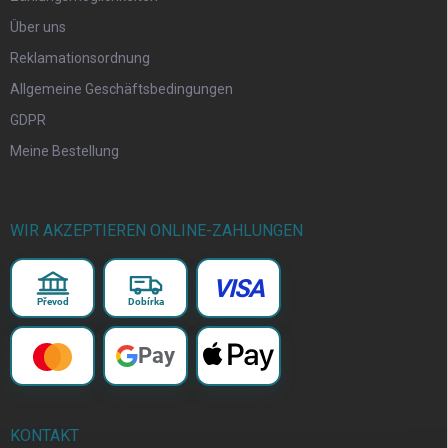
Über uns
Reklamationsordnung
Allgemeine Geschäftsbedingungen
GDPR
Meine Bestellung
WIR AKZEPTIEREN ONLINE-ZAHLUNGEN
VISA
Převod
Dobírka
Pay
KONTAKT