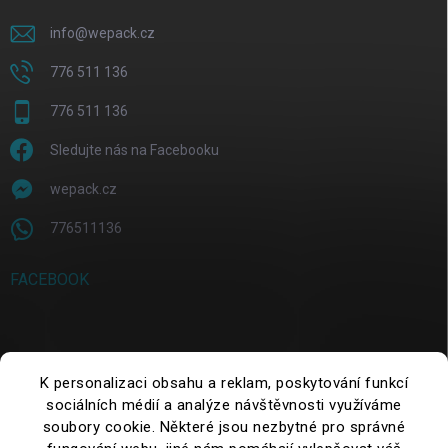
info
@
wepack.cz
776 511 136
776 511 136
Sledujte nás na Facebooku
wepack.cz
776511136
FACEBOOK
SUCHE
K personalizaci obsahu a reklam, poskytování funkcí
sociálních médií a analýze návštěvnosti využíváme
Suchen
soubory cookie. Některé jsou nezbytné pro správné