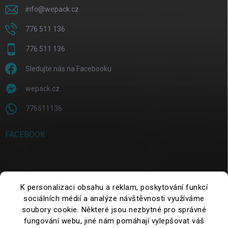
info
@
wepack.cz
776 511 136
776 511 136
Sledujte nás na Facebooku
wepack.cz
776511136
FACEBOOK
SUCHE
K personalizaci obsahu a reklam, poskytování funkcí
sociálních médií a analýze návštěvnosti využíváme
Suchen
soubory cookie. Některé jsou nezbytné pro správné
fungování webu, jiné nám pomáhají vylepšovat váš