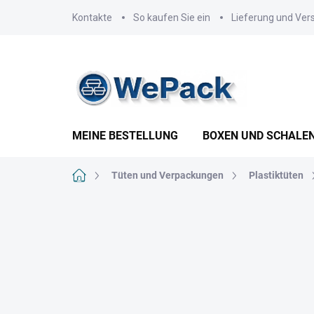
Zum
Kontakte
So kaufen Sie ein
Lieferung und Ver
Inhalt
springen
MEINE BESTELLUNG
BOXEN UND SCHALE
Startseite
Tüten und Verpackungen
Plastiktüten