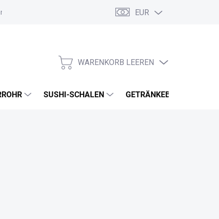
EUR
ordnung
Allgemeine Geschäftsbedingungen
GDPR
Meine B
WARENKORB LEEREN
WARENKORB
RROHR
SUSHI-SCHALEN
GETRÄNKEBECHER