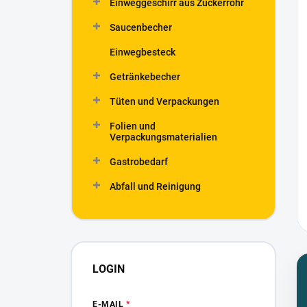
e
Einweggeschirr aus Zuckerrohr
i
Saucenbecher
s
t
Einwegbesteck
e
Getränkebecher
Tüten und Verpackungen
Folien und
Verpackungsmaterialien
Gastrobedarf
Abfall und Reinigung
LOGIN
E-MAIL