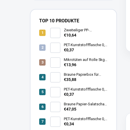
TOP 10 PRODUKTE
Zweiteiliger PP-
Kunststoffbehälter für
€10,64
Speisen mit Deckel
225×175×60 mm – 4
PET-Kunststoffflasche 0,5l
Packungen × 40 Stk.
transparent eckig mit
€0,37
Deckel – 1 pkg × 216 stk
Mikrotüten auf Rolle 5kg
22+12×43cm – 20 Rollen
€13,96
× 125 stk
Braune Papierbox für
Food 1400ml – 4 pkg × 50
€35,88
stk
PET-Kunststoffflasche 0,5l
transparent rund mit
€0,37
Deckel – 1 krt × 221 stk
Braune Papier-Salatschale
1300ml - 6 Packungen x
€47,05
50 Stk.
PET-Kunststoffflasche 0,3l
transparent eckig mit
€0,34
Deckel – 1 pkg × 294 stk