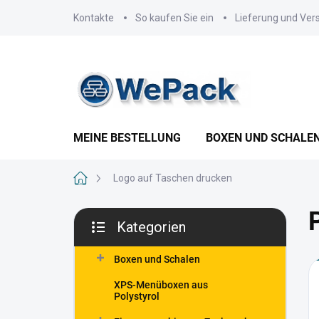
Zum
Kontakte
So kaufen Sie ein
Lieferung und Ver
Inhalt
springen
MEINE BESTELLUNG
BOXEN UND SCHALE
Startseite
Logo auf Taschen drucken
S
Kategorien
e
Kategorien
i
überspringen
t
Boxen und Schalen
e
XPS-Menüboxen aus
n
Polystyrol
l