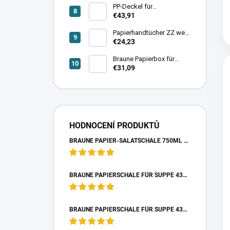
PP-Deckel für
Suppenschale Ø115mm –
€43,91
20 pkg × 25 stk
Papierhandtücher ZZ weiß
230×210mm – 20 pkg ×
€24,23
150 stk
Braune Papierbox für
Food 800ml – 4 pkg × 50
€31,09
stk
HODNOCENÍ PRODUKTŮ
BRAUNE PAPIER-SALATSCHALE 750ML - 6 PACKUNGEN X 50 STK.
BRAUNE PAPIERSCHALE FÜR SUPPE 435ML – 20 PKG × 25 STK
BRAUNE PAPIERSCHALE FÜR SUPPE 435ML – 20 PKG × 25 STK