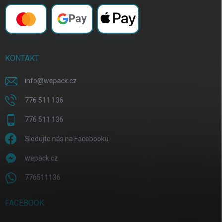
Pay
KONTAKT
info
@
wepack.cz
776 511 136
776 511 136
Sledujte nás na Facebooku
wepack.cz
776511136
FACEBOOK