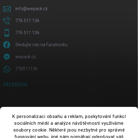
info
@
wepack.cz
776 511 136
776 511 136
Sledujte nás na Facebooku
wepack.cz
776511136
FACEBOOK
SUCHE
K personalizaci obsahu a reklam, poskytování funkcí
sociálních médií a analýze návštěvnosti využíváme
Suchen
soubory cookie. Některé jsou nezbytné pro správné
fungování webu, jiné nám pomáhají vylepšovat váš