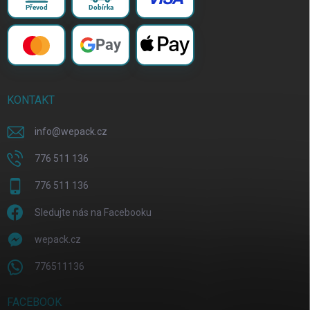
Převod
Dobírka
Pay
KONTAKT
info
@
wepack.cz
776 511 136
776 511 136
Sledujte nás na Facebooku
wepack.cz
776511136
FACEBOOK