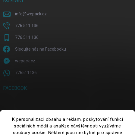
KONTAKT
info
@
wepack.cz
776 511 136
776 511 136
Sledujte nás na Facebooku
wepack.cz
776511136
FACEBOOK
SUCHE
K personalizaci obsahu a reklam, poskytování funkcí
sociálních médií a analýze návštěvnosti využíváme
Suchen
soubory cookie. Některé jsou nezbytné pro správné