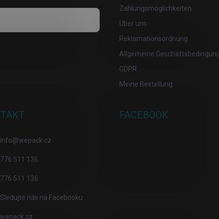
Zahlungsmöglichkeiten
Über uns
Reklamationsordnung
osobních údajů
Allgemeine Geschäftsbedingun
GDPR
Meine Bestellung
TAKT
FACEBOOK
info
@
wepack.cz
776 511 136
776 511 136
Sledujte nás na Facebooku
wepack.cz