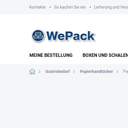
Zum
Kontakte
So kaufen Sie ein
Lieferung und Ver
Inhalt
springen
MEINE BESTELLUNG
BOXEN UND SCHALE
Startseite
Gastrobedarf
Papierhandtücher
Pa