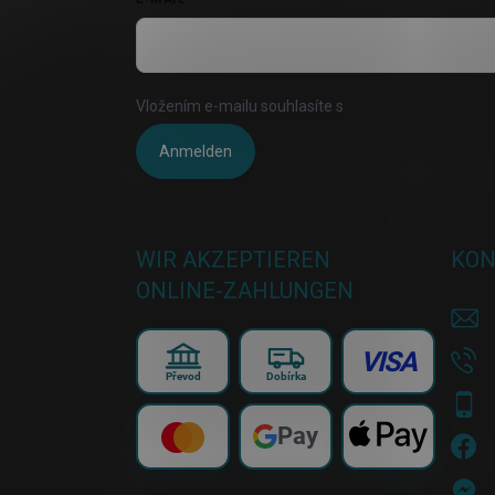
Vložením e-mailu souhlasíte s
podmínkami ochrany 
Anmelden
WIR AKZEPTIEREN
KON
ONLINE-ZAHLUNGEN
VISA
Převod
Dobírka
Pay