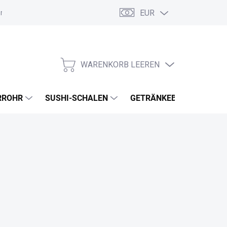
EUR
ordnung
Allgemeine Geschäftsbedingungen
GDPR
Meine B
WARENKORB LEEREN
WARENKORB
RROHR
SUSHI-SCHALEN
GETRÄNKEBECHER