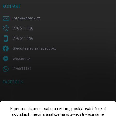
KONTAKT
info
@
wepack.cz
776 511 136
776 511 136
Sledujte nás na Facebooku
wepack.cz
776511136
FACEBOOK
SUCHE
K personalizaci obsahu a reklam, poskytování funkcí
sociálních médií a analýze návštěvnosti využíváme