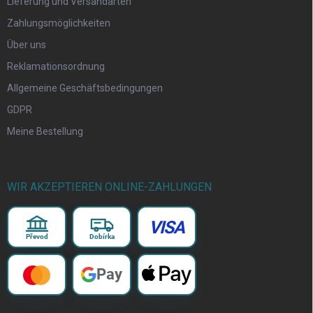
Lieferung und Versandarten
Zahlungsmöglichkeiten
Über uns
Reklamationsordnung
Allgemeine Geschäftsbedingungen
GDPR
Meine Bestellung
WIR AKZEPTIEREN ONLINE-ZAHLUNGEN
VISA
Převod
Dobírka
Pay