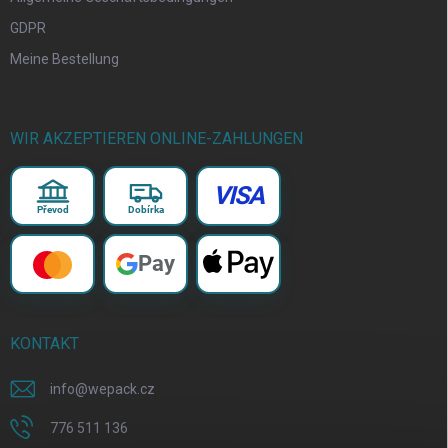
GDPR
Meine Bestellung
WIR AKZEPTIEREN ONLINE-ZAHLUNGEN
VISA
Převod
Dobírka
Pay
KONTAKT
info
@
wepack.cz
776 511 136