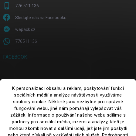
776 511 136
Sledujte nás na Facebooku
wepack.cz
776511136
FACEBOOK
SUCHE
K personalizaci obsahu a reklam, poskytování funkcí
sociálních médií a analýze návštěvnosti využíváme
Suchen
soubory cookie. Některé jsou nezbytné pro správné
fungování webu, jiné nám pomáhají vylepšovat váš
zážitek. Informace o používání našeho webu sdílíme s
partnery pro sociální média, inzerci a analýzy, kteří je
mohou zkombinovat s dalšími údaji, jež jste jim poskytli
nebo které získali při využívání jejich služeb. Podrobnosti