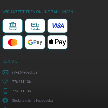
WIR AKZEPTIEREN ONLINE-ZAHLUNGEN
VISA
Převod
Dobírka
Pay
KONTAKT
info
@
wepack.cz
776 511 136
776 511 136
Sledujte nás na Facebooku