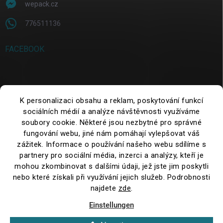
wepack.cz
776511136
FACEBOOK
SUCHE
K personalizaci obsahu a reklam, poskytování funkcí
sociálních médií a analýze návštěvnosti využíváme
Suchen
soubory cookie. Některé jsou nezbytné pro správné
fungování webu, jiné nám pomáhají vylepšovat váš
zážitek. Informace o používání našeho webu sdílíme s
partnery pro sociální média, inzerci a analýzy, kteří je
mohou zkombinovat s dalšími údaji, jež jste jim poskytli
nebo které získali při využívání jejich služeb. Podrobnosti
najdete
zde
.
Einstellungen
Copyright 2026
WePack.cz
. Alle Rechte vorbehalten.
Cookie-
Einstellungen ändern
Neu: Erhalten Sie KOSTENLOSEN Versand ab 2.500 CZK