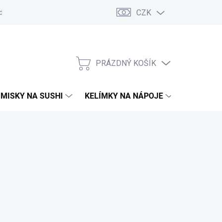
CZK
d
Obchodní podmínky
GDPR
Moje objednávka
PRÁZDNÝ KOŠÍK
NÁKUPNÍ
KOŠÍK
MISKY NA SUSHI
KELÍMKY NA NÁPOJE
TAŠKY A 