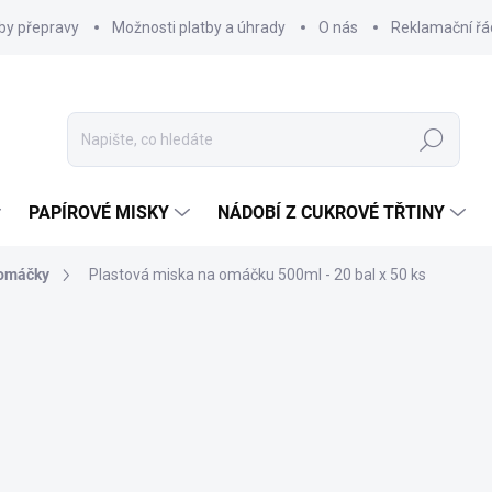
by přepravy
Možnosti platby a úhrady
O nás
Reklamační řá
Hledat
PAPÍROVÉ MISKY
NÁDOBÍ Z CUKROVÉ TŘTINY
 omáčky
Plastová miska na omáčku 500ml - 20 bal x 50 ks