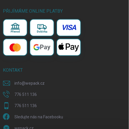
PŘIJÍMÁME ONLINE PLATBY
VISA
Převod
Dobírka
Pay
KONTAKT
info
@
wepack.cz
776 511 136
776 511 136
Sledujte nás na Facebooku
wepack.cz