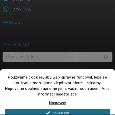
776511136
FACEBOOK
VYHLEDÁVÁNÍ
Hledat
Používáme cookies, aby web správně fungoval, lépe se
používal a mohli jsme zlepšovat obsah i reklamy.
Nepovinné cookies zapneme jen s vaším souhlasem. Více
informací najdete
zde
.
Nastavení
Copyright 2026
WePack.cz
. Všechna práva vyhrazena.
Upravit nastavení
cookies
Souhlasím