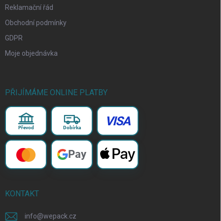
Reklamační řád
Obchodní podmínky
GDPR
Moje objednávka
PŘIJÍMÁME ONLINE PLATBY
VISA
Převod
Dobírka
Pay
KONTAKT
info
@
wepack.cz