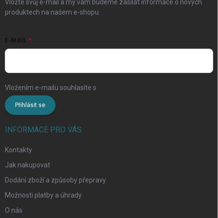
Vložte svůj e-mail a my vám budeme zasílat informace o nových
produktech na našem e-shopu.
E-MAIL
Vložením e-mailu souhlasíte s
podmínkami ochrany osobních údajů
Přihlásit se
INFORMACE PRO VÁS
Kontakty
Jak nakupovat
Dodání zboží a způsoby přepravy
Možnosti platby a úhrady
O nás