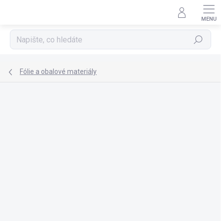
Přejít
na
obsah
Hledat
Fólie a obalové materiály