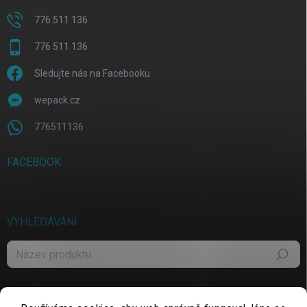
776 511 136
776 511 136
Sledujte nás na Facebooku
wepack.cz
776511136
FACEBOOK
VYHLEDÁVÁNÍ
Hledat