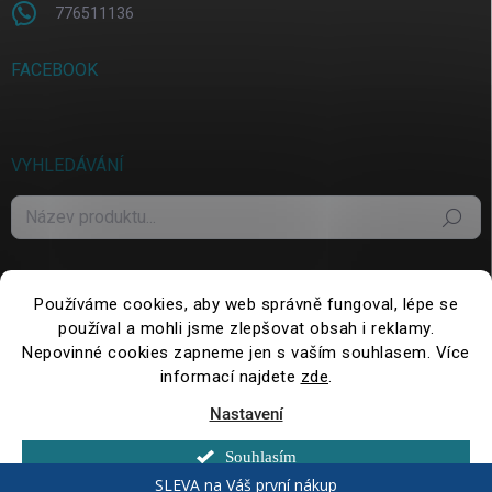
776511136
FACEBOOK
VYHLEDÁVÁNÍ
Hledat
Používáme cookies, aby web správně fungoval, lépe se
používal a mohli jsme zlepšovat obsah i reklamy.
Nepovinné cookies zapneme jen s vaším souhlasem. Více
informací najdete
zde
.
Nastavení
Copyright 2026
WePack.cz
. Všechna práva vyhrazena.
Upravit nastavení
cookies
Souhlasím
Vytvořil Shoptet
SLEVA na Váš první nákup