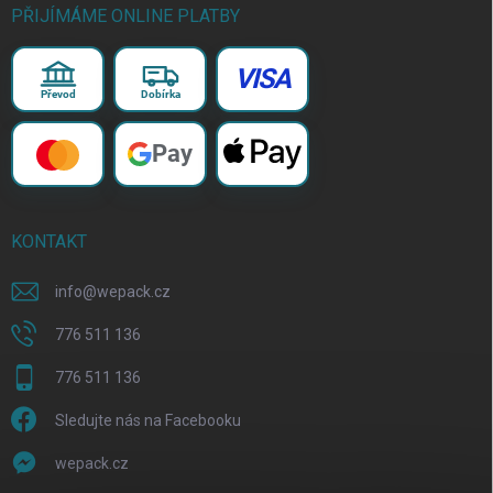
PŘIJÍMÁME ONLINE PLATBY
VISA
Převod
Dobírka
Pay
KONTAKT
info
@
wepack.cz
776 511 136
776 511 136
Sledujte nás na Facebooku
wepack.cz