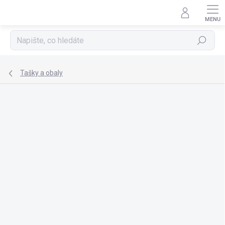
Přejít
na
obsah
Hledat
Tašky a obaly