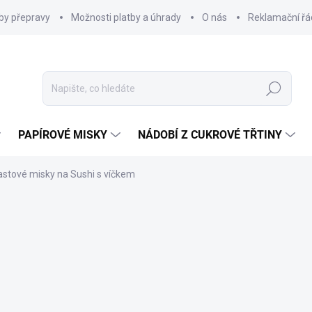
by přepravy
Možnosti platby a úhrady
O nás
Reklamační řá
Hledat
PAPÍROVÉ MISKY
NÁDOBÍ Z CUKROVÉ TŘTINY
astové misky na Sushi s víčkem