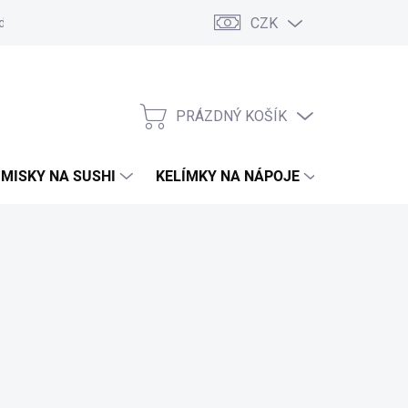
CZK
d
Obchodní podmínky
GDPR
Moje objednávka
PRÁZDNÝ KOŠÍK
NÁKUPNÍ
KOŠÍK
MISKY NA SUSHI
KELÍMKY NA NÁPOJE
TAŠKY A 