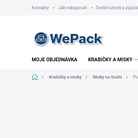
Přejít
Kontakty
Jak nakupovat
Dodání zboží a způso
na
obsah
MOJE OBJEDNÁVKA
KRABIČKY A MISKY
Domů
Krabičky a misky
Misky na Sushi
Pl