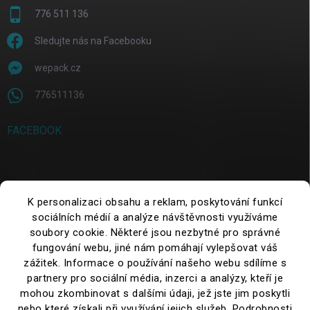
776 511 136
Sledujte nás na Facebooku
wepack.cz
776511136
FACEBOOK
SUCHE
K personalizaci obsahu a reklam, poskytování funkcí
sociálních médií a analýze návštěvnosti využíváme
Suchen
soubory cookie. Některé jsou nezbytné pro správné
fungování webu, jiné nám pomáhají vylepšovat váš
zážitek. Informace o používání našeho webu sdílíme s
partnery pro sociální média, inzerci a analýzy, kteří je
mohou zkombinovat s dalšími údaji, jež jste jim poskytli
nebo které získali při využívání jejich služeb. Podrobnosti