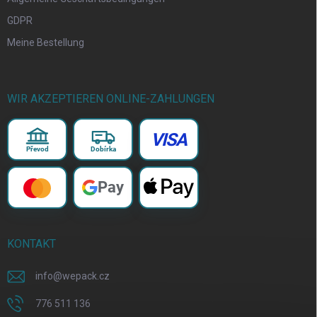
GDPR
Meine Bestellung
WIR AKZEPTIEREN ONLINE-ZAHLUNGEN
VISA
Převod
Dobírka
Pay
KONTAKT
info
@
wepack.cz
776 511 136