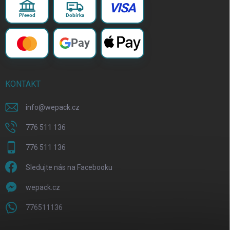
VISA
Převod
Dobírka
Pay
KONTAKT
info
@
wepack.cz
776 511 136
776 511 136
Sledujte nás na Facebooku
wepack.cz
776511136