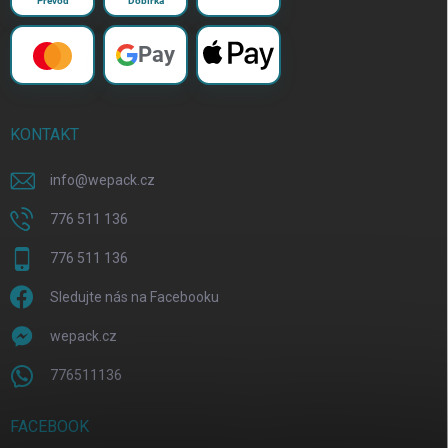
Převod
Dobírka
Pay
KONTAKT
info
@
wepack.cz
776 511 136
776 511 136
Sledujte nás na Facebooku
wepack.cz
776511136
FACEBOOK