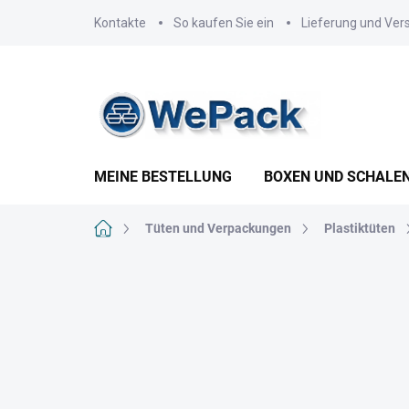
Zum
Kontakte
So kaufen Sie ein
Lieferung und Ver
Inhalt
springen
MEINE BESTELLUNG
BOXEN UND SCHALE
Startseite
Tüten und Verpackungen
Plastiktüten