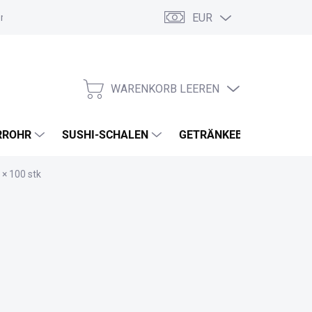
EUR
ordnung
Allgemeine Geschäftsbedingungen
GDPR
Meine B
WARENKORB LEEREN
WARENKORB
RROHR
SUSHI-SCHALEN
GETRÄNKEBECHER
 × 100 stk