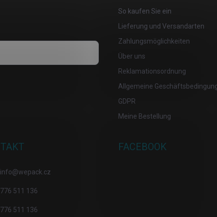
So kaufen Sie ein
Lieferung und Versandarten
Zahlungsmöglichkeiten
Über uns
Reklamationsordnung
osobních údajů
Allgemeine Geschäftsbedingun
GDPR
Meine Bestellung
TAKT
FACEBOOK
info
@
wepack.cz
776 511 136
776 511 136