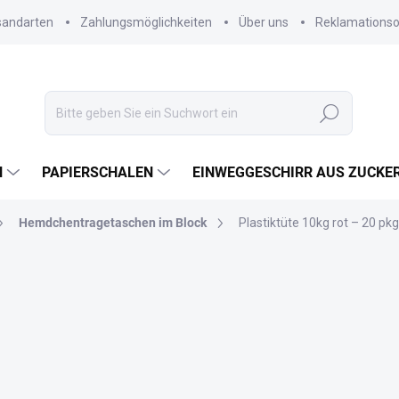
sandarten
Zahlungsmöglichkeiten
Über uns
Reklamations
Suchen
N
PAPIERSCHALEN
EINWEGGESCHIRR AUS ZUCKE
Hemdchentragetaschen im Block
Plastiktüte 10kg rot – 20 pkg