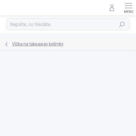
Přejít
na
obsah
Hledat
Víčka na takeaway kelímky