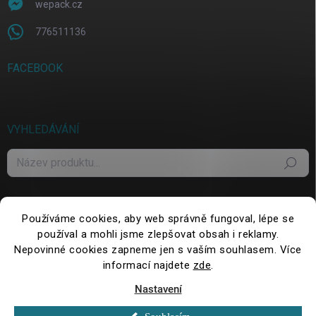
wepack.cz
776511136
FACEBOOK
VYHLEDÁVÁNÍ
Hledat
Používáme cookies, aby web správně fungoval, lépe se
používal a mohli jsme zlepšovat obsah i reklamy.
Nepovinné cookies zapneme jen s vaším souhlasem. Více
informací najdete
zde
.
Nastavení
Copyright 2026
WePack.cz
. Všechna práva vyhrazena.
Upravit nastavení
cookies