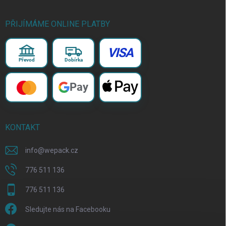
PŘIJÍMÁME ONLINE PLATBY
VISA
Převod
Dobírka
Pay
KONTAKT
info
@
wepack.cz
776 511 136
776 511 136
Sledujte nás na Facebooku