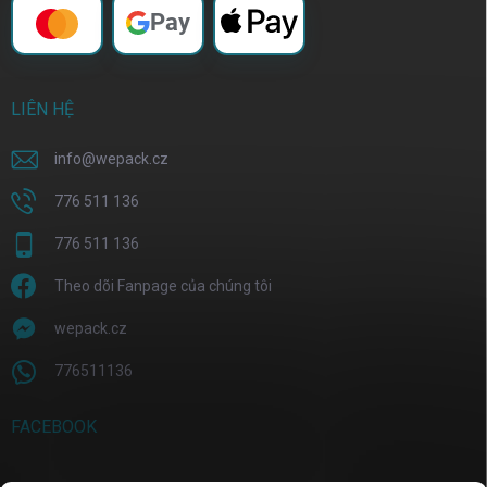
Pay
LIÊN HỆ
info
@
wepack.cz
776 511 136
776 511 136
Theo dõi Fanpage của chúng tôi
wepack.cz
776511136
FACEBOOK