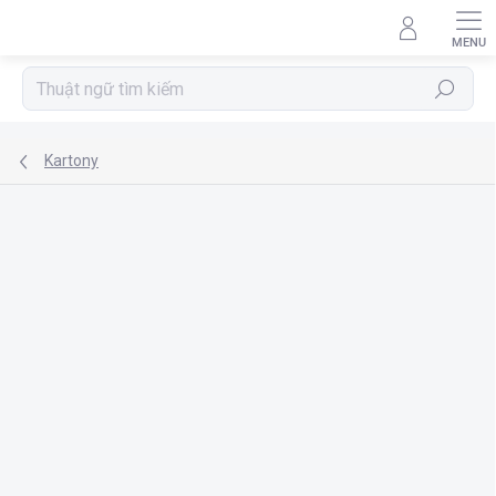
Chuyển
qua
phần
nội
Tìm
dung
kiếm
Kartony