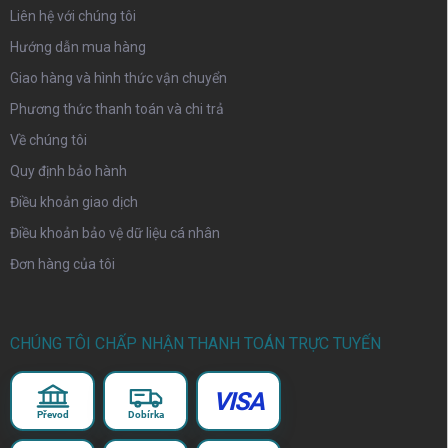
Liên hệ với chúng tôi
Hướng dẫn mua hàng
Giao hàng và hình thức vận chuyển
Phương thức thanh toán và chi trả
Về chúng tôi
Quy định bảo hành
Điều khoản giao dịch
Điều khoản bảo vệ dữ liệu cá nhân
Đơn hàng của tôi
CHÚNG TÔI CHẤP NHẬN THANH TOÁN TRỰC TUYẾN
VISA
Převod
Dobírka