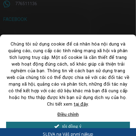
776511136
FACEBOOK
Chúng tôi sử dụng cookie để cá nhân hóa nội dung và
TÌM KIẾM
quảng cáo, cung cấp các tính năng mạng xã hội và phân
tích lượng truy cập. Một số cookie là cần thiết để trang
Tìm
kiếm
web hoạt động đúng cách, số khác giúp cải thiện trải
nghiệm của bạn. Thông tin về cách bạn sử dụng trang
web của chúng tôi có thể được chia sẻ với các đối tác về
mạng xã hội, quảng cáo và phân tích, những đối tác này
có thể kết hợp với các dữ liệu khác mà bạn đã cung cấp
hoặc họ thu thập được khi bạn sử dụng dịch vụ của họ.
Chi tiết xem
tại đây
.
Điều chỉnh
Copyright 2026
WePack.cz
. Đã đăng ký Bản quyền.
Thay đổi chế độ cài
đặt cookie
Mới: Nhận miễn phí vận chuyển từ 2.500 CZK chưa bao
tôi đồng ý
gồm VAT – đặt hàng ngay hôm nay
Được tạo bởi Shoptet
SLEVA na Váš první nákup