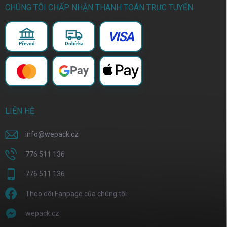
CHÚNG TÔI CHẤP NHẬN THANH TOÁN TRỰC TUYẾN
VISA
Převod
Dobírka
Pay
LIÊN HỆ
info
@
wepack.cz
776 511 136
776 511 136
Theo dõi Fanpage của chúng tôi
wepack.cz