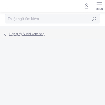
Chuyển
qua
phần
nội
Tìm
dung
kiếm
Hộp giấy Sushi kèm nắp