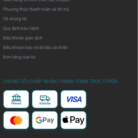
Phương thức thanh toán và chi trả
Về chúng tôi
Quy định bảo hành
Điều khoản giao dịch
Điều khoản bảo vệ dữ liệu cá nhân
Đơn hàng của tôi
CHÚNG TÔI CHẤP NHẬN THANH TOÁN TRỰC TUYẾN
VISA
Převod
Dobírka
Pay