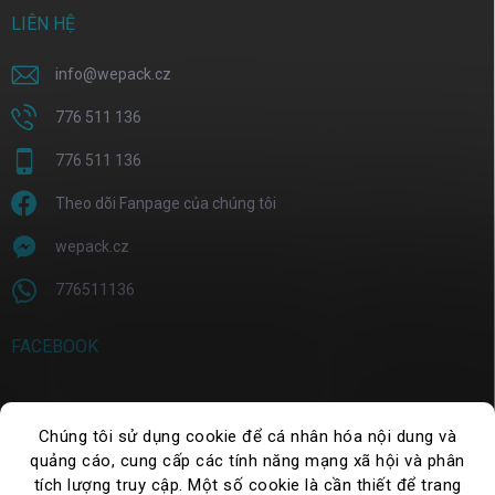
LIÊN HỆ
info
@
wepack.cz
776 511 136
776 511 136
Theo dõi Fanpage của chúng tôi
wepack.cz
776511136
FACEBOOK
Chúng tôi sử dụng cookie để cá nhân hóa nội dung và
TÌM KIẾM
quảng cáo, cung cấp các tính năng mạng xã hội và phân
tích lượng truy cập. Một số cookie là cần thiết để trang
Tìm