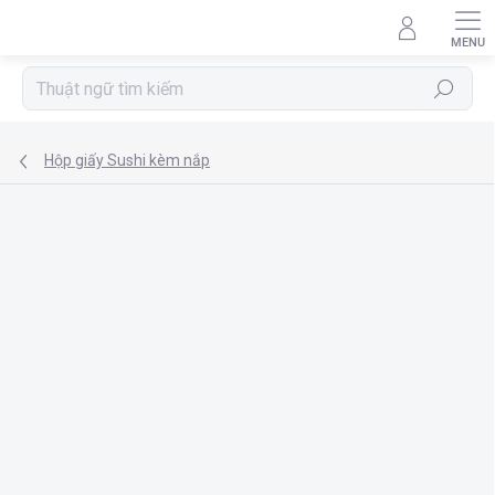
Chuyển
qua
phần
nội
Tìm
dung
kiếm
Hộp giấy Sushi kèm nắp