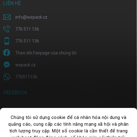
LIÊN HỆ
info
@
wepack.cz
776 511 136
776 511 136
Theo dõi Fanpage của chúng tôi
wepack.cz
776511136
FACEBOOK
Chúng tôi sử dụng cookie để cá nhân hóa nội dung và
TÌM KIẾM
quảng cáo, cung cấp các tính năng mạng xã hội và phân
tích lượng truy cập. Một số cookie là cần thiết để trang
Tìm
kiếm