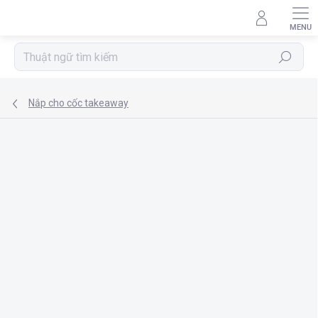
Chuyển
qua
phần
nội
Tìm
dung
kiếm
Nắp cho cốc takeaway