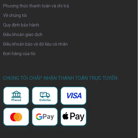
Phương thức thanh toán và chi trả
Về chúng tôi
Quy định bảo hành
Điều khoản giao dịch
Điều khoản bảo vệ dữ liệu cá nhân
Đơn hàng của tôi
CHÚNG TÔI CHẤP NHẬN THANH TOÁN TRỰC TUYẾN
VISA
Převod
Dobírka
Pay