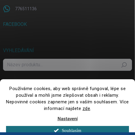
776511136
FACEBOOK
VYHLEDÁVÁNÍ
Hledat
Používáme cookies, aby web správně fungoval, lépe se
používal a mohli jsme zlepšovat obsah i reklamy.
Nepovinné cookies zapneme jen s vaším souhlasem. Více
informací najdete
zde
.
Nastavení
Copyright 2026
WePack.cz
. Všechna práva vyhrazena.
Upravit nastavení
cookies
Souhlasím