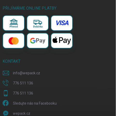
PŘIJÍMÁME ONLINE PLATBY
VISA
Převod
Dobírka
Pay
KONTAKT
info
@
wepack.cz
776 511 136
776 511 136
Sledujte nás na Facebooku
wepack.cz