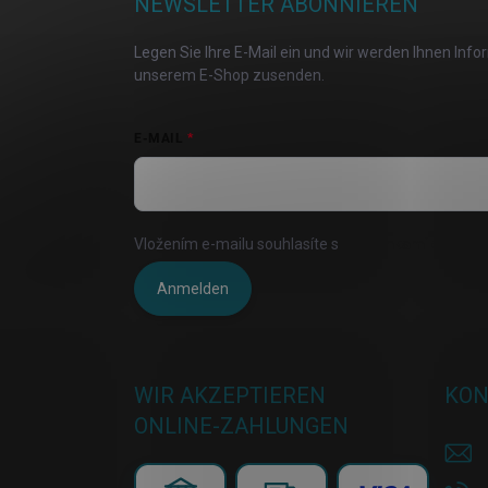
NEWSLETTER ABONNIEREN
e
i
Legen Sie Ihre E-Mail ein und wir werden Ihnen Inf
l
unserem E-Shop zusenden.
e
E-MAIL
Vložením e-mailu souhlasíte s
podmínkami ochrany 
Anmelden
WIR AKZEPTIEREN
KON
ONLINE-ZAHLUNGEN