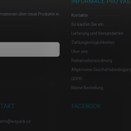
INFORMACE PRO VÁS
ormationen über neue Produkte in
Kontakte
So kaufen Sie ein
Lieferung und Versandarten
Zahlungsmöglichkeiten
Über uns
Reklamationsordnung
osobních údajů
Allgemeine Geschäftsbedingun
GDPR
Meine Bestellung
TAKT
FACEBOOK
info
@
wepack.cz