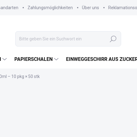
sandarten
Zahlungsmöglichkeiten
Über uns
Reklamations
Suchen
N
PAPIERSCHALEN
EINWEGGESCHIRR AUS ZUCKE
ml – 10 pkg × 50 stk