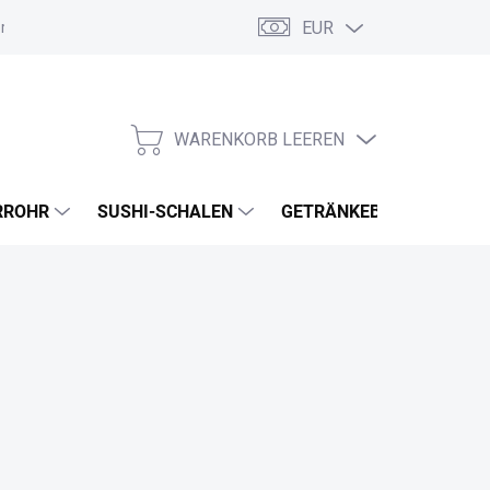
EUR
ordnung
Allgemeine Geschäftsbedingungen
GDPR
Meine B
WARENKORB LEEREN
WARENKORB
RROHR
SUSHI-SCHALEN
GETRÄNKEBECHER