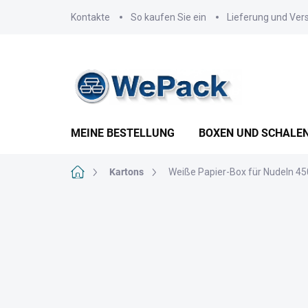
Zum
Kontakte
So kaufen Sie ein
Lieferung und Ver
Inhalt
springen
MEINE BESTELLUNG
BOXEN UND SCHALE
Startseite
Kartons
Weiße Papier-Box für Nudeln 450