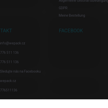
Allgemeine Geschäftsbedingun
GDPR
Meine Bestellung
TAKT
FACEBOOK
info
@
wepack.cz
776 511 136
776 511 136
Sledujte nás na Facebooku
wepack.cz
776511136