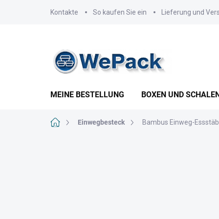
Zum
Kontakte
So kaufen Sie ein
Lieferung und Ver
Inhalt
springen
MEINE BESTELLUNG
BOXEN UND SCHALE
Startseite
Einwegbesteck
Bambus Einweg-Essstäbc