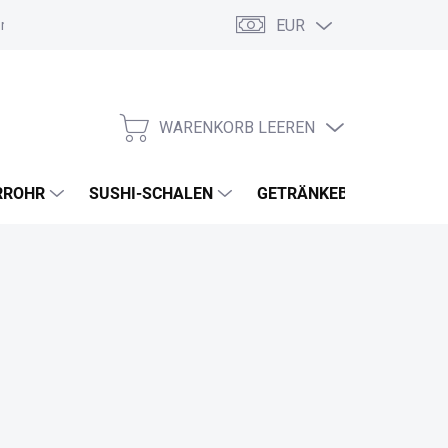
EUR
ordnung
Allgemeine Geschäftsbedingungen
GDPR
Meine B
WARENKORB LEEREN
WARENKORB
RROHR
SUSHI-SCHALEN
GETRÄNKEBECHER