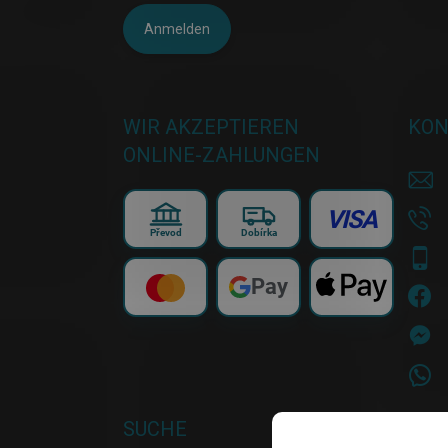
Anmelden
WIR AKZEPTIEREN
KON
ONLINE-ZAHLUNGEN
VISA
Převod
Dobírka
Pay
SUCHE