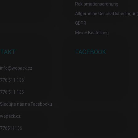
Reklamationsordnung
osobních údajů
Allgemeine Geschäftsbedingun
GDPR
Meine Bestellung
TAKT
FACEBOOK
info
@
wepack.cz
776 511 136
776 511 136
Sledujte nás na Facebooku
wepack.cz
776511136