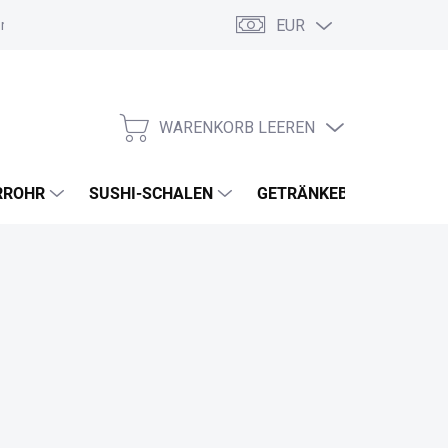
EUR
ordnung
Allgemeine Geschäftsbedingungen
GDPR
Meine B
WARENKORB LEEREN
WARENKORB
RROHR
SUSHI-SCHALEN
GETRÄNKEBECHER