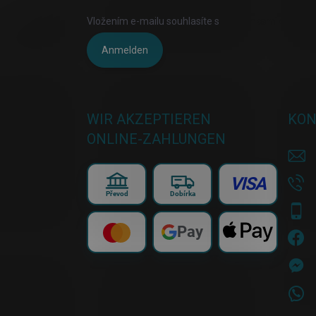
Vložením e-mailu souhlasíte s
podmínkami ochrany 
Anmelden
WIR AKZEPTIEREN
KON
ONLINE-ZAHLUNGEN
VISA
Převod
Dobírka
Pay