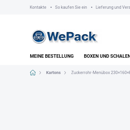
Zum
Kontakte
So kaufen Sie ein
Lieferung und Ver
Inhalt
springen
MEINE BESTELLUNG
BOXEN UND SCHALE
Startseite
Kartons
Zuckerrohr-Menübox 230×160×8