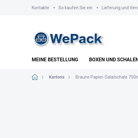
Zum
Kontakte
So kaufen Sie ein
Lieferung und Ver
Inhalt
springen
MEINE BESTELLUNG
BOXEN UND SCHALE
Startseite
Kartons
Braune Papier-Salatschale 750m