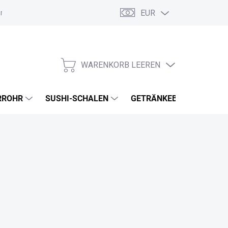
EUR
ordnung
Allgemeine Geschäftsbedingungen
GDPR
Meine B
WARENKORB LEEREN
WARENKORB
RROHR
SUSHI-SCHALEN
GETRÄNKEBECHER