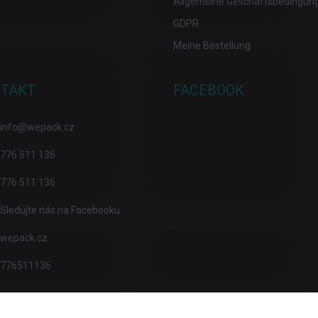
Allgemeine Geschäftsbedingun
GDPR
Meine Bestellung
TAKT
FACEBOOK
info
@
wepack.cz
776 511 136
776 511 136
Sledujte nás na Facebooku
wepack.cz
776511136