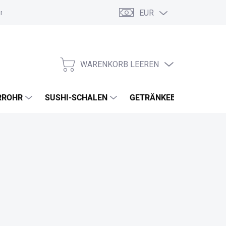
EUR
ordnung
Allgemeine Geschäftsbedingungen
GDPR
Meine B
WARENKORB LEEREN
WARENKORB
RROHR
SUSHI-SCHALEN
GETRÄNKEBECHER