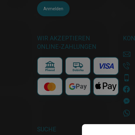
Anmelden
WIR AKZEPTIEREN
KON
ONLINE-ZAHLUNGEN
VISA
Převod
Dobírka
Pay
SUCHE