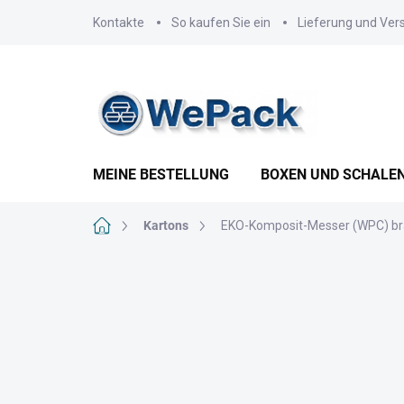
Zum
Kontakte
So kaufen Sie ein
Lieferung und Ver
Inhalt
springen
MEINE BESTELLUNG
BOXEN UND SCHALE
Startseite
Kartons
EKO-Komposit-Messer (WPC) bra