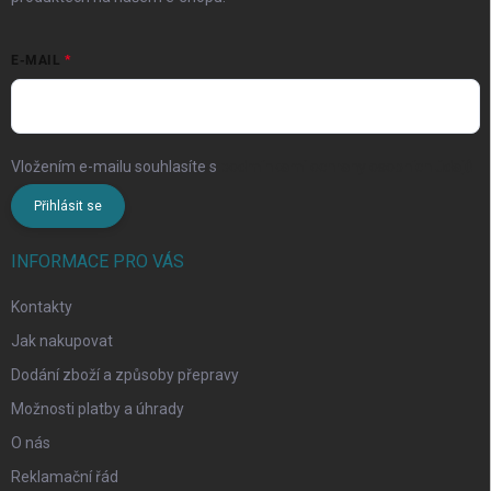
E-MAIL
Vložením e-mailu souhlasíte s
podmínkami ochrany osobních údajů
Přihlásit se
INFORMACE PRO VÁS
Kontakty
Jak nakupovat
Dodání zboží a způsoby přepravy
Možnosti platby a úhrady
O nás
Reklamační řád