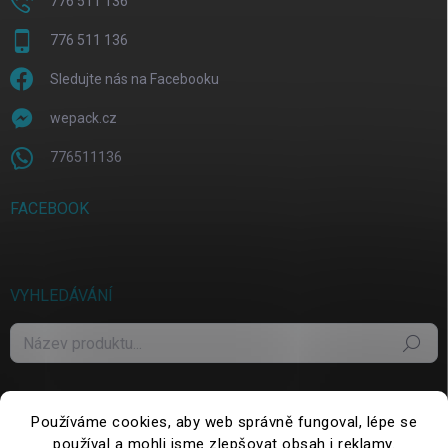
776 511 136
776 511 136
Sledujte nás na Facebooku
wepack.cz
776511136
FACEBOOK
VYHLEDÁVÁNÍ
Hledat
Používáme cookies, aby web správně fungoval, lépe se
používal a mohli jsme zlepšovat obsah i reklamy.