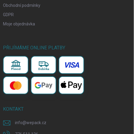
Obchodní podmínky
GDPR
Moje objednávka
PŘIJÍMÁME ONLINE PLATBY
VISA
Převod
Dobírka
Pay
KONTAKT
info
@
wepack.cz