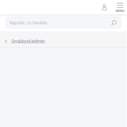
Přejít
na
obsah
Hledat
Omáčkové kelímky