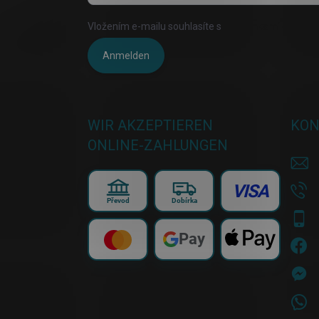
Vložením e-mailu souhlasíte s
podmínkami ochrany 
Anmelden
WIR AKZEPTIEREN
KON
ONLINE-ZAHLUNGEN
VISA
Převod
Dobírka
Pay