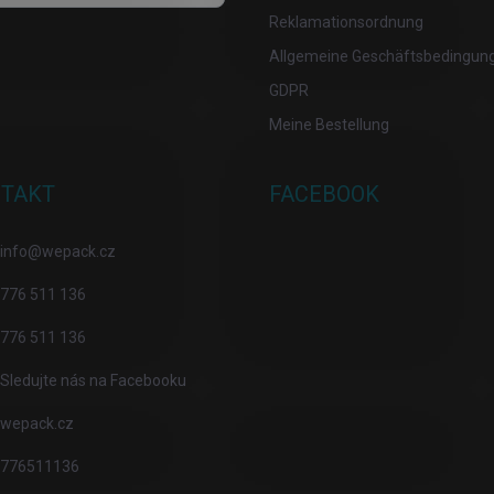
Reklamationsordnung
osobních údajů
Allgemeine Geschäftsbedingun
GDPR
Meine Bestellung
TAKT
FACEBOOK
info
@
wepack.cz
776 511 136
776 511 136
Sledujte nás na Facebooku
wepack.cz
776511136