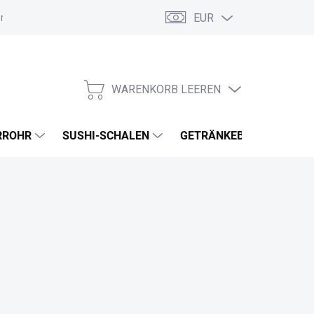
EUR
ordnung
Allgemeine Geschäftsbedingungen
GDPR
Meine B
WARENKORB LEEREN
WARENKORB
RROHR
SUSHI-SCHALEN
GETRÄNKEBECHER