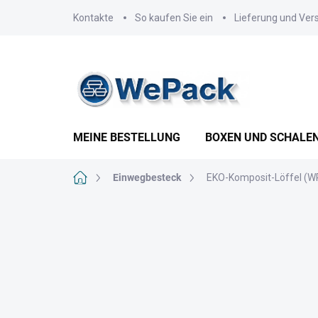
Zum
Kontakte
So kaufen Sie ein
Lieferung und Ver
Inhalt
springen
MEINE BESTELLUNG
BOXEN UND SCHALE
Startseite
Einwegbesteck
EKO-Komposit-Löffel (WP