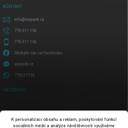
KONTAKT
info
@
wepack.cz
776 511 136
776 511 136
Sledujte nás na Facebooku
wepack.cz
776511136
FACEBOOK
SUCHE
K personalizaci obsahu a reklam, poskytování funkcí
sociálních médií a analýze návštěvnosti využíváme