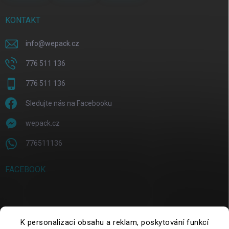
KONTAKT
info
@
wepack.cz
776 511 136
776 511 136
Sledujte nás na Facebooku
wepack.cz
776511136
FACEBOOK
SUCHE
K personalizaci obsahu a reklam, poskytování funkcí