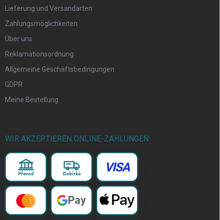
Lieferung und Versandarten
Zahlungsmöglichkeiten
Über uns
Reklamationsordnung
Allgemeine Geschäftsbedingungen
GDPR
Meine Bestellung
WIR AKZEPTIEREN ONLINE-ZAHLUNGEN
VISA
Převod
Dobírka
Pay