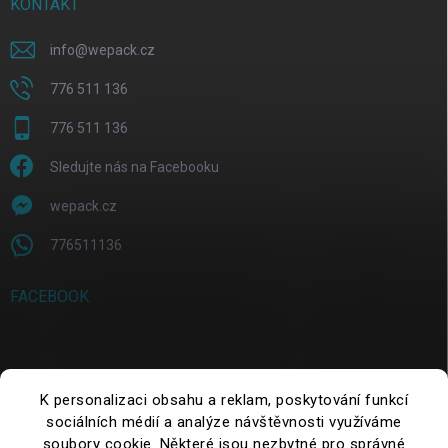
KONTAKT
info
@
wepack.cz
776 511 136
776 511 136
Sledujte nás na Facebooku
wepack.cz
776511136
FACEBOOK
SUCHE
K personalizaci obsahu a reklam, poskytování funkcí
sociálních médií a analýze návštěvnosti využíváme
Suchen
soubory cookie. Některé jsou nezbytné pro správné