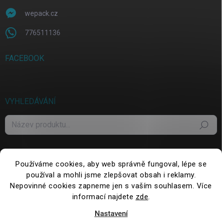
wepack.cz
776511136
FACEBOOK
VYHLEDÁVÁNÍ
Hledat
Používáme cookies, aby web správně fungoval, lépe se
používal a mohli jsme zlepšovat obsah i reklamy.
Nepovinné cookies zapneme jen s vaším souhlasem. Více
informací najdete
zde
.
Nastavení
Copyright 2026
WePack.cz
. Všechna práva vyhrazena.
Upravit nastavení