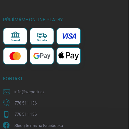
PŘIJÍMÁME ONLINE PLATBY
VISA
Převod
Dobírka
Pay
KONTAKT
info
@
wepack.cz
776 511 136
776 511 136
Sledujte nás na Facebooku