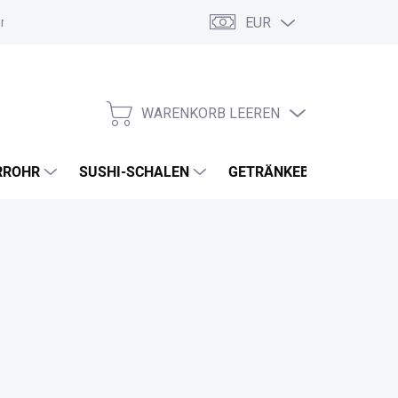
EUR
ordnung
Allgemeine Geschäftsbedingungen
GDPR
Meine B
WARENKORB LEEREN
WARENKORB
RROHR
SUSHI-SCHALEN
GETRÄNKEBECHER