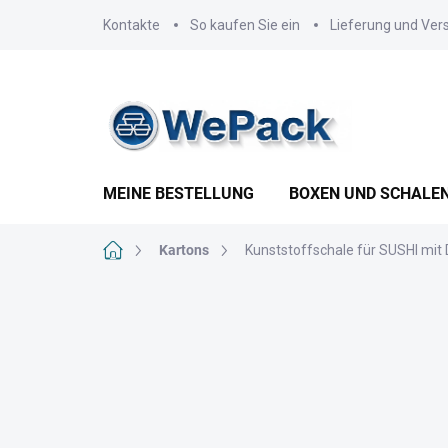
Zum
Kontakte
So kaufen Sie ein
Lieferung und Ver
Inhalt
springen
MEINE BESTELLUNG
BOXEN UND SCHALE
Startseite
Kartons
Kunststoffschale für SUSHI mit