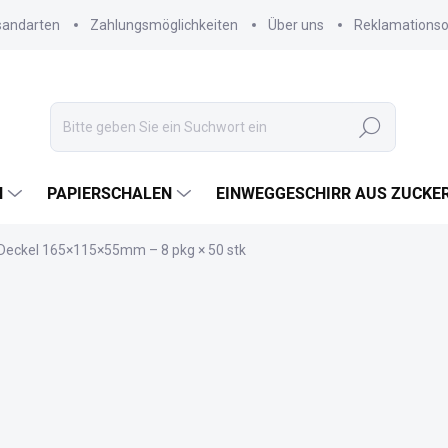
sandarten
Zahlungsmöglichkeiten
Über uns
Reklamations
Suchen
N
PAPIERSCHALEN
EINWEGGESCHIRR AUS ZUCKE
 Deckel 165×115×55mm – 8 pkg × 50 stk