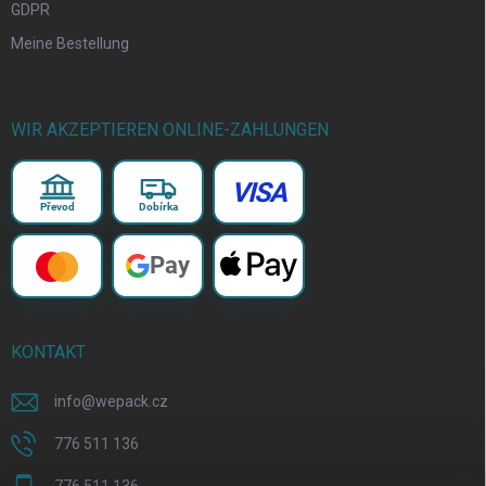
GDPR
Meine Bestellung
WIR AKZEPTIEREN ONLINE-ZAHLUNGEN
VISA
Převod
Dobírka
Pay
KONTAKT
info
@
wepack.cz
776 511 136