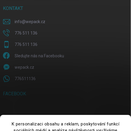
KONTAKT
info
@
wepack.cz
776 511 136
776 511 136
Sledujte nás na Facebooku
wepack.cz
776511136
FACEBOOK
SUCHE
K personalizaci obsahu a reklam, poskytování funkcí
sociálních médií a analýze návštěvnosti využíváme