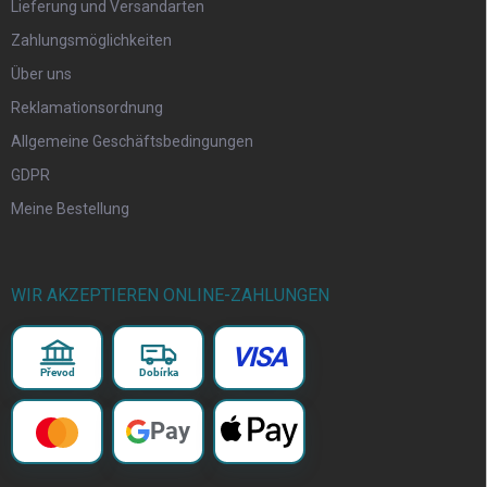
Lieferung und Versandarten
Zahlungsmöglichkeiten
Über uns
Reklamationsordnung
Allgemeine Geschäftsbedingungen
GDPR
Meine Bestellung
WIR AKZEPTIEREN ONLINE-ZAHLUNGEN
VISA
Převod
Dobírka
Pay