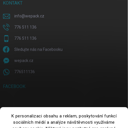
KONTAKT
info
@
wepack.cz
776 511 136
776 511 136
Sledujte nás na Facebooku
wepack.cz
776511136
FACEBOOK
SUCHE
K personalizaci obsahu a reklam, poskytování funkcí
sociálních médií a analýze návštěvnosti využíváme
Suchen