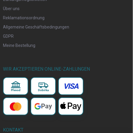
Über uns
Reklamationsordnung
Allgemeine Geschäftsbedingungen
GDPR
Meine Bestellung
WIR AKZEPTIEREN ONLINE-ZAHLUNGEN
VISA
Převod
Dobírka
Pay
KONTAKT