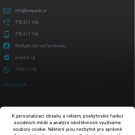
info
@
wepack.cz
776 511 136
776 511 136
Sledujte nás na Facebooku
wepack.cz
776511136
FACEBOOK
SUCHE
K personalizaci obsahu a reklam, poskytování funkcí
sociálních médií a analýze návštěvnosti využíváme
Suchen
soubory cookie. Některé jsou nezbytné pro správné