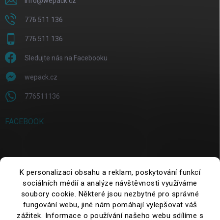
info
@
wepack.cz
776 511 136
776 511 136
Sledujte nás na Facebooku
wepack.cz
776511136
FACEBOOK
SUCHE
K personalizaci obsahu a reklam, poskytování funkcí
sociálních médií a analýze návštěvnosti využíváme
Suchen
soubory cookie. Některé jsou nezbytné pro správné
fungování webu, jiné nám pomáhají vylepšovat váš
zážitek. Informace o používání našeho webu sdílíme s