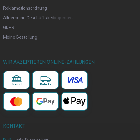
Reklamationsordnung
Allgemeine Geschäftsbedingungen
GDPR
Meine Bestellung
WIR AKZEPTIEREN ONLINE-ZAHLUNGEN
VISA
Převod
Dobírka
Pay
KONTAKT