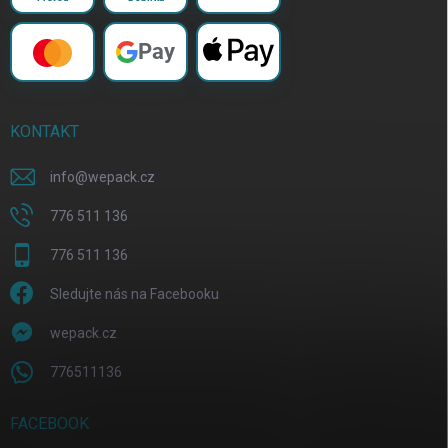
Pay
KONTAKT
info
@
wepack.cz
776 511 136
776 511 136
Sledujte nás na Facebooku
wepack.cz
776511136
FACEBOOK